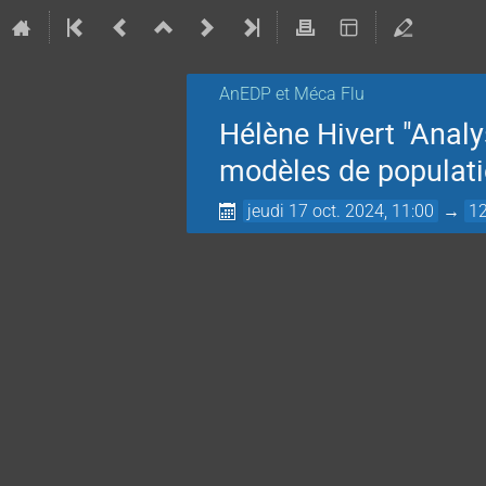
AnEDP et Méca Flu
Hélène Hivert "Anal
modèles de populati
jeudi 17 oct. 2024, 11:00
→
12