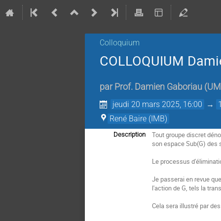
Colloquium
COLLOQUIUM Damien 
par
Prof.
Damien Gaboriau
(
UM
jeudi 20 mars 2025, 16:00
→
René Baire (IMB)
Tout groupe discret déno
Description
son espace Sub(G) des 
Le processus d'éliminati
Je passerai en revue que
l'action de G, tels la tran
Cela sera illustré par de