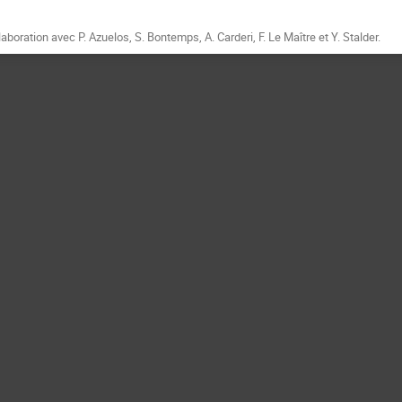
llaboration avec P. Azuelos, S. Bontemps, A. Carderi, F. Le Maître et Y. Stalder.