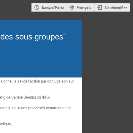
Europe/Paris
Français
S'authentifier
des sous-groupes"
nel, à savoir l'action par conjugaison sur 
rang de Cantor-Bendixson rk(G). 
ixson jusqu'à des propriétés dynamiques de 
lique,... 