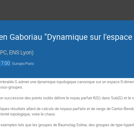
Gaboriau "Dynamique sur l'espace 
PC, ENS Lyon
)
17:00
Europe/Paris
mbrable G admet une dynamique topologique canonique sur un espace 0-dimension
sous-groupes. 
on successive des points isolés délivre le noyau parfait K(G) dans Sub(G) et le 
lques résultats allant de calculs de noyaux parfaits et de rangs de Cantor-Bend
sitivité topologique, voire le chaos.
s exemples tels que les groupes de Baumslag-Solitar, des groupes de type hyperbo