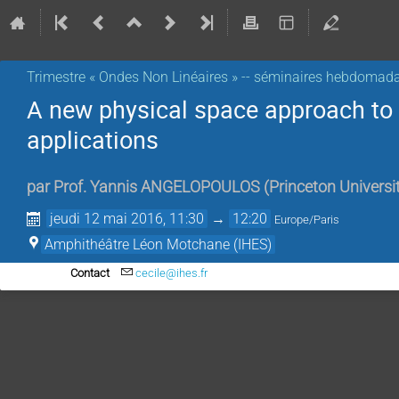
Trimestre « Ondes Non Linéaires » -- séminaires hebdomada
A new physical space approach to 
applications
par
Prof.
Yannis ANGELOPOULOS
(
Princeton Universi
jeudi 12 mai 2016, 11:30
→
12:20
Europe/Paris
Amphithéâtre Léon Motchane (IHES)
Contact
cecile@ihes.fr