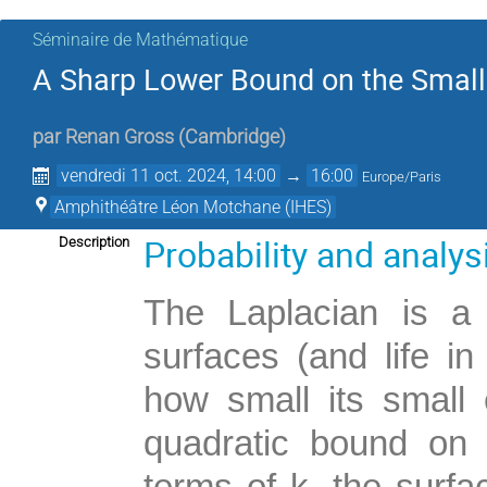
Séminaire de Mathématique
A Sharp Lower Bound on the Small
par
Renan Gross
(
Cambridge
)
vendredi 11 oct. 2024, 14:00
→
16:00
Europe/Paris
Amphithéâtre Léon Motchane (IHES)
Probability and analys
Description
The Laplacian is a 
surfaces (and life in
how small its small 
quadratic bound on 
terms of k, the surfa