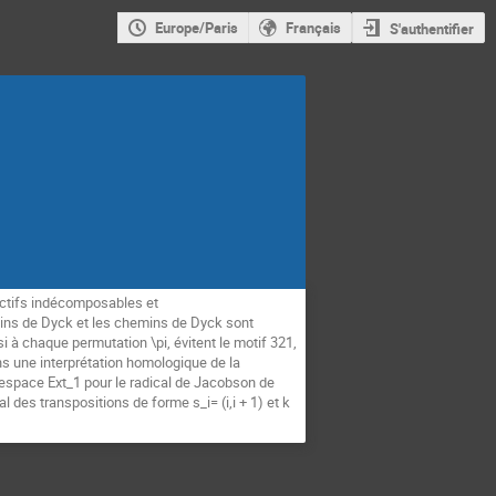
Europe/Paris
Français
S'authentifier
ctifs indécomposables et 
ins de Dyck et les chemins de Dyck sont 
i à chaque permutation \pi, évitent le motif 321, 
 une interprétation homologique de la 
’espace Ext_1 pour le radical de Jacobson de 
l des transpositions de forme s_i= (i,i + 1) et k 