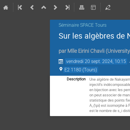
Séminaire SPACE Tours
Sur les algèbres d
par
Mlle
Eirini Chavli
(
University
vendredi 20 sept. 2024, 10:15
E2 1180 (Tours)
Une algèbre de Nakayama 
Description
injectifs indécomposabl
en bijection avec les per
on peut associer de mani
statistique des points fi
A_{\pi} est isomorphe à F^
est le nombre de s_i dis