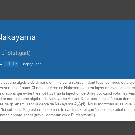
e Nakayama
 of Stuttgart
)
→
11:15
Europe/Paris
est une algèbre de dimension finie sur un corps F, dont tous les modules proje
es sont unisériaux. Chaque algèbre de Nakayama est en bijection avec les chem
mutations qui évitent le motif 321 via la bijection de Billey Jockusch-Stanley. Ains
ère naturelle une algèbre de Nakayama A_{\pi}. Dans cette exposé nous donnons
xes de \pi en utilisant l'algèbre de Nakayama A_{\pi} . Nous montrons aussi que l
{s(\pi)}, où s(\pi) est défini comme le cardinal k tel que \pi soit le produit minima
tinctes apparaissant (travail commun avec R. Marczinzik).