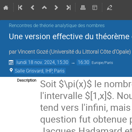
Rencontres de théorie analytique des nombres
Une version effective du théorème
par
Vincent Gozé
(
Université du Littoral Côte d'Opale
)
lundi 18 nov. 2024, 15:30
→
16:30
Europe/Paris
Salle Grisvard, IHP, Paris
Soit $\pi(x)$ le nom
Description
l'intervalle $[1,x]$. 
tend vers l'infini, mai
question fut obtenue 
Jacques Hadamard et 