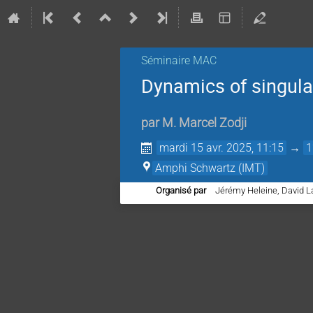
Séminaire MAC
Dynamics of singular
par
M.
Marcel Zodji
mardi 15 avr. 2025, 11:15
→
1
Amphi Schwartz (IMT)
Organisé par
Jérémy Heleine, David L