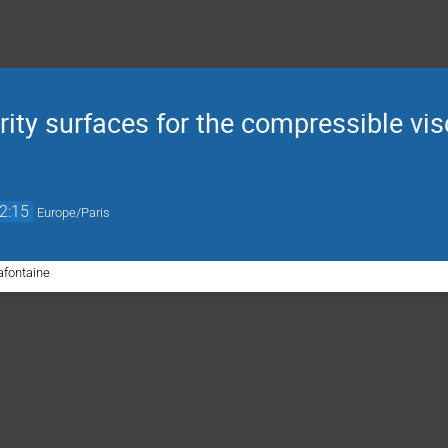
ity surfaces for the compressible vis
2:15
Europe/Paris
afontaine