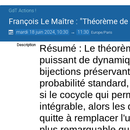
GdT Actions !
François Le Maître : "Théorème de 
mardi 18 juin 2024, 10:30
→
11:30
Europe/Paris
Description
Résumé : Le théorèm
puissant de dynamiq
bijections préservan
probabilité standard
si le cocycle qui per
intégrable, alors les
quitte à remplacer l'
plus remarquable qu