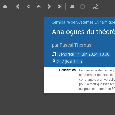
Séminaire de Systèmes Dynamiqu
Analogues du théor
par
Pascal Thomas
vendredi 14 juin 2024, 10:30
207 (Bat 1R2)
Le théorème de Gehring 
Description
simplement connexe est b
constante est universell
pour la métrique infinit
oui pour les domaines $C