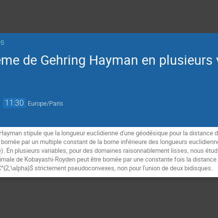
es
ème de Gehring Hayman en plusieurs 
→
11:30
Europe/Paris
Hayman stipule que la longueur euclidienne d'une géodésique pour la distance 
ornée par un multiple constant de la borne inférieure des longueurs euclidienn
e). En plusieurs variables, pour des domaines raisonnablement lisses, nous étu
ésimale de Kobayashi-Royden peut être bornée par une constante fois la distance 
^{2,\alpha}$ strictement pseudoconvexes, non pour l'union de deux bidisques.