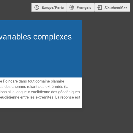
Europe/Paris
Français
S'authentifier
variables complexes
de Poincaré dans tout domaine planaire
es des chemins reliant ses extrémités (la
dions si la longueur euclidienne des géodésiques
euclidienne entre les extrémités. La réponse est