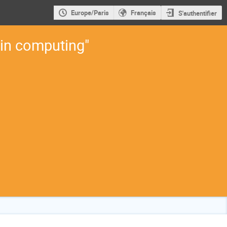
Europe/Paris
Français
S'authentifier
in computing"