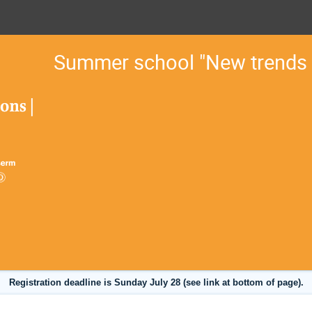
Summer school "New trends 
Registration deadline is Sunday July 28 (see link at bottom of page).