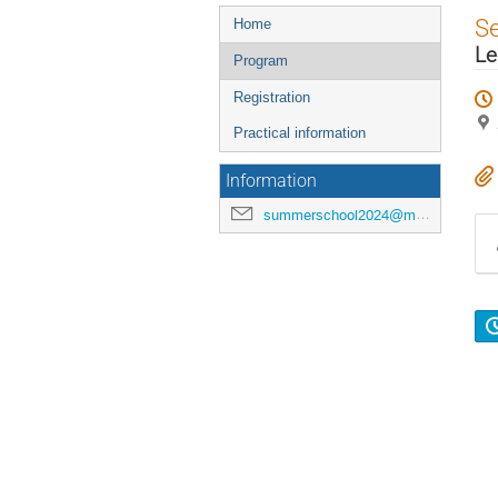
Menu
S
Home
de
Le
Program
l'événement
Registration
Practical information
Information
summerschool2024@math.unistra.fr