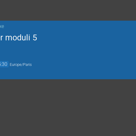
xe
er moduli 5
5:30
Europe/Paris