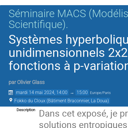
Séminaire MACS (Modélisa
Scientifique).
Systèmes hyperboliqu
unidimensionnels 2x2
fonctions à p-variati
par
Olivier Glass
mardi 14 mai 2024, 14:00
→
15:00
Europe/Paris
Fokko du Cloux (Bâtiment Braconnier, La Doua)
Dans cet exposé, je pr
Description
solutions entropiques