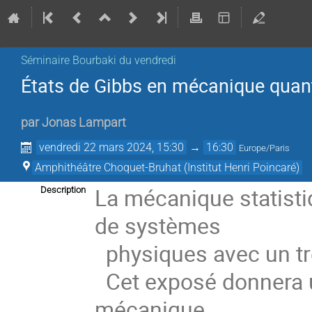
Séminaire Bourbaki du vendredi
États de Gibbs en mécanique quant
par
Jonas Lampart
vendredi 22 mars 2024, 15:30
→
16:30
Europe/Paris
Amphithéâtre Choquet-Bruhat (Institut Henri Poincaré)
La mécanique statist
Description
de systèmes
physiques avec un tr
Cet exposé donnera u
mécanique