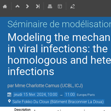
Séminaire de modélisation
Modeling the mechani
in viral infections: th
homologous and hete
infections
par
Mme
Charlotte Camus
(
UCBL, ICJ
)
jeudi 15 févr. 2024, 10:00
→
11:00
Europe/Paris
Salle Fokko Du Cloux (Bâtiment Braconnier La Doua)
Description