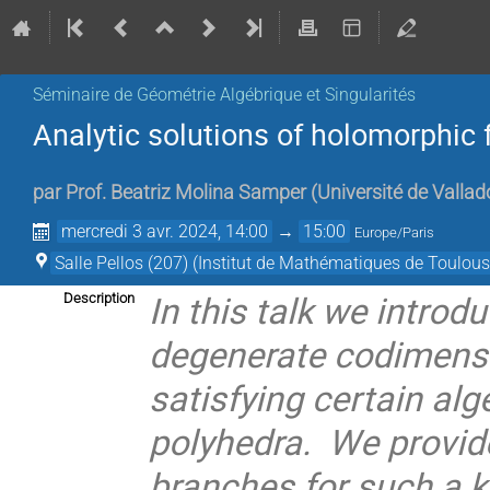
Séminaire de Géométrie Algébrique et Singularités
Analytic solutions of holomorphic 
par
Prof.
Beatriz Molina Samper
(
Université de Vallad
mercredi 3 avr. 2024, 14:00
→
15:00
Europe/Paris
Salle Pellos (207) (Institut de Mathématiques de Toulous
In this talk we introd
Description
degenerate codimensio
satisfying certain al
polyhedra. We provide 
branches for such a ki