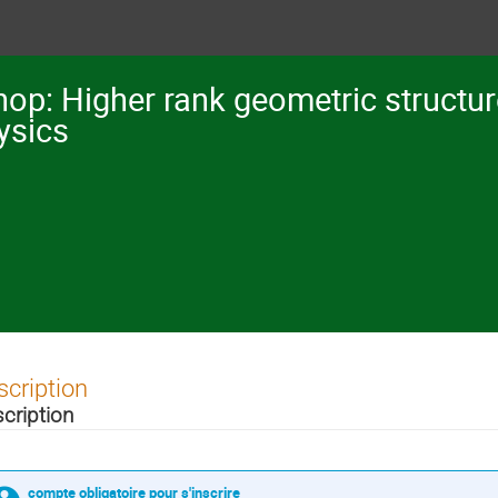
op: Higher rank geometric structur
ysics
scription
scription
compte obligatoire pour s'inscrire