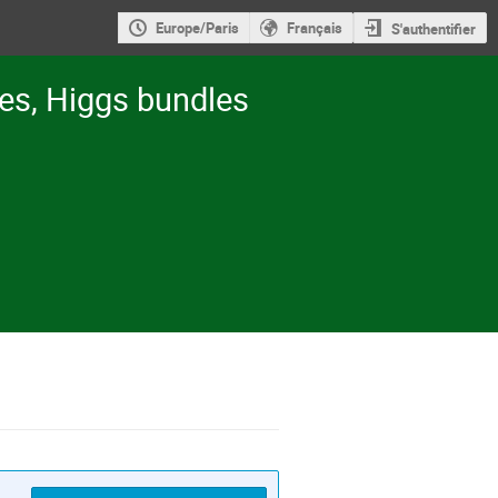
Europe/Paris
Français
S'authentifier
es, Higgs bundles