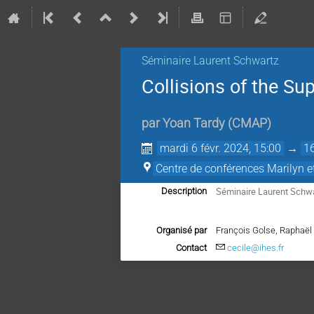
Séminaire Laurent Schwartz
Collisions of the Sup
par
Yoan Tardy
(
CMAP
)
mardi 6 févr. 2024, 15:00
→
1
Centre de conférences Marilyn 
Séminaire Laurent Schwar
Description
Organisé par
François Golse, Raphaël 
Contact
cecile@ihes.fr