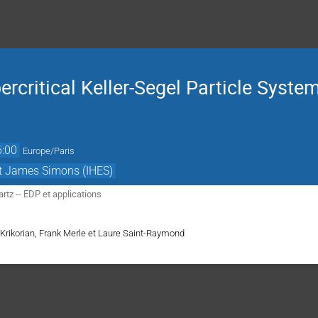
ercritical Keller-Segel Particle Syste
6:00
Europe/Paris
et James Simons (IHES)
tz -- EDP et applications
Krikorian, Frank Merle et Laure Saint-Raymond