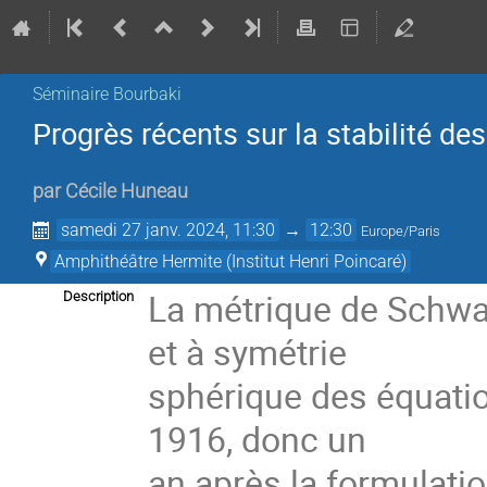
Séminaire Bourbaki
Progrès récents sur la stabilité des
par
Cécile Huneau
samedi 27 janv. 2024, 11:30
→
12:30
Europe/Paris
Amphithéâtre Hermite (Institut Henri Poincaré)
La métrique de Schwar
Description
et à symétrie
sphérique des équation
1916, donc un
an après la formulatio