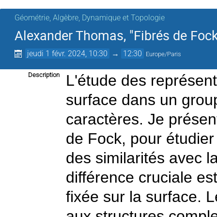
Géométrie, Algèbre, Dynamique et Topologie
Alexander Thomas, "Fibrés de Fock
jeudi 1 févr. 2024, 10:30
→
12:30
Europe/Paris
Description
L'étude des représen
surface dans un group
caractères. Je présen
de Fock, pour étudier
des similarités avec 
différence cruciale e
fixée sur la surface. 
aux structures comple