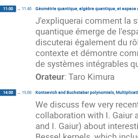
Géométrie quantique, algèbre quantique, et espace 
11:00
→
11:40
J'expliquerai comment la s
quantique émerge de l'esp
discuterai également du rôl
contexte et démontre comm
de systèmes intégrables q
Orateur
:
Taro Kimura
Kontsevich and Buchstaber polynomials, Multiplicat
14:00
→
15:00
We discuss few very recent 
collaboration with I. Gaiur
and I. Gaiur) about interes
Bessel kernels, which incl