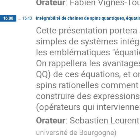
Orateur
:
Fabien Vignes-Tou
Intégrabilité de chaînes de spins quantiques, équati
16:00
→
16:40
Cette présentation portera
simples de systèmes intégra
les emblématiques "équati
On rappellera les avantages
QQ) de ces équations, et o
spins rationelles comment u
construire des expressions
(opérateurs qui intervienn
Orateur
:
Sebastien Leurent
université de Bourgogne
)