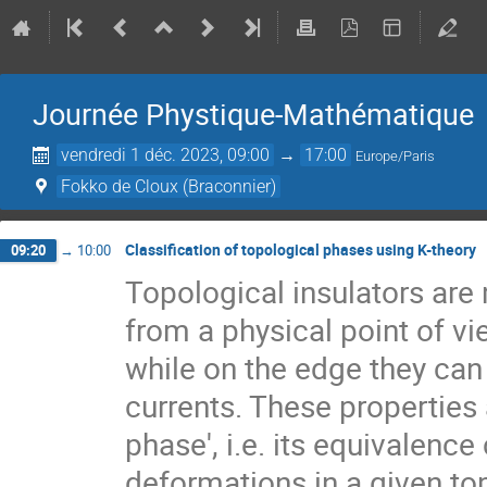
Journée Phystique-Mathématique
vendredi 1 déc. 2023, 09:00
→
17:00
Europe/Paris
Fokko de Cloux (Braconnier)
Classification of topological phases using K-theory
09:20
→
10:00
Topological insulators are 
from a physical point of vie
while on the edge they can
currents. These properties a
phase', i.e. its equivalenc
deformations in a given to