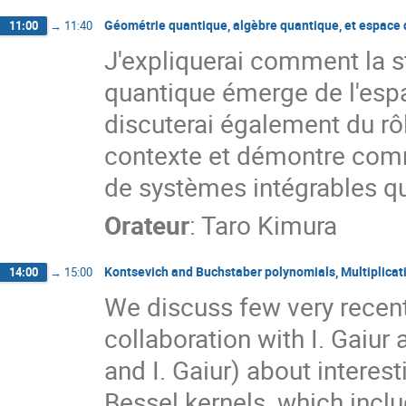
Géométrie quantique, algèbre quantique, et espace 
11:00
→
11:40
J'expliquerai comment la s
quantique émerge de l'esp
discuterai également du rôl
contexte et démontre comm
de systèmes intégrables q
Orateur
:
Taro Kimura
Kontsevich and Buchstaber polynomials, Multiplicat
14:00
→
15:00
We discuss few very recent 
collaboration with I. Gaiur
and I. Gaiur) about interes
Bessel kernels, which incl