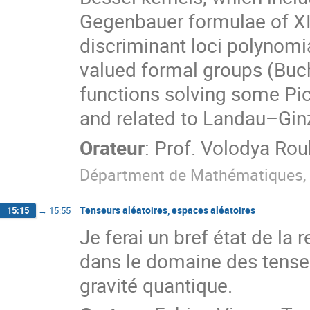
Gegenbauer formulae of XI
discriminant loci polynomia
valued formal groups (Buc
functions solving some Pi
and related to Landau–Gin
Orateur
:
Prof.
Volodya Rou
Départment de Mathématiques, U
Tenseurs aléatoires, espaces aléatoires
15:15
→
15:55
Je ferai un bref état de la
dans le domaine des tenseu
gravité quantique.