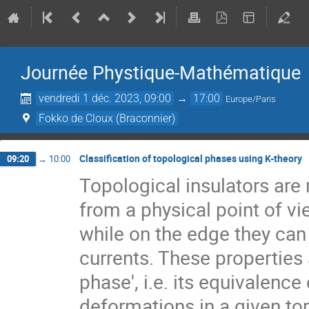
Journée Phystique-Mathématique
vendredi 1 déc. 2023, 09:00
→
17:00
Europe/Paris
Fokko de Cloux (Braconnier)
Classification of topological phases using K-theory
09:20
→
10:00
Topological insulators are 
from a physical point of vie
while on the edge they can
currents. These properties a
phase', i.e. its equivalenc
deformations in a given to