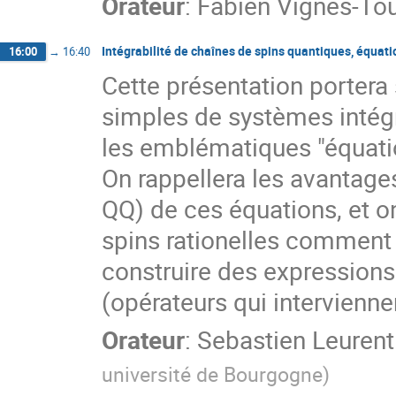
Orateur
:
Fabien Vignes-Tou
Intégrabilité de chaînes de spins quantiques, équati
16:00
→
16:40
Cette présentation portera
simples de systèmes intégra
les emblématiques "équati
On rappellera les avantages
QQ) de ces équations, et o
spins rationelles comment u
construire des expressions
(opérateurs qui intervienn
Orateur
:
Sebastien Leurent
université de Bourgogne
)