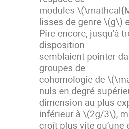
modules 
\(\mathcal{
lisses de genre 
\(g\)
 
Pire encore, jusqu’à t
disposition

semblaient pointer dan
groupes de

cohomologie de 
\(\m
nuls en degré supérie
dimension au plus exp
inférieur à 
\(2g/3\)
, m
croît plus vite qu’une