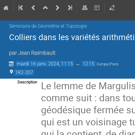
Séminaire de Géométrie et Topologie
Colliers dans les variétés arithmét
par
Jean Raimbault
mardi 16 janv. 2024, 11:15
→
12:15
Europe/Paris
1R2-207
Le lemme de Margulis
Description
comme suit : dans tou
géodésique fermée su
qui est un voisinage 
qui la contient, de di