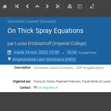
Séminaire Laurent Schwartz
On Thick Spray Equations
par
Lucas Ertzbischoff
(
Imperial College
)
mardi 14 nov. 2023, 15:30
→
16:30
Europe/Paris
Amphithéâtre Léon Motchane (IHES)
Séminaire Laurent Schwartz -- EDP et applications
Description
Organisé par
François Golse, Raphaël Krikorian, Frank Merle et Lau
Contact
cecile@ihes.fr