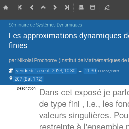
Séminaire de Systèmes Dynamiques
Les approximations dynamiques de
finies
par
Nikolai Prochorov
(
Institut de Mathématiques de 
vendredi 15 sept. 2023, 10:30
→
11:30
Europe/Paris
207 (Bat 1R2)
Dans cet exposé je parl
Description
de type fini , i.e., les 
valeurs singulières. Pou
restreinte à l'ensemble p