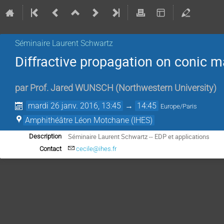
Séminaire Laurent Schwartz
Diffractive propagation on conic m
par
Prof.
Jared WUNSCH
(
Northwestern University
)
mardi 26 janv. 2016, 13:45
→
14:45
Europe/Paris
Amphithéâtre Léon Motchane (IHES)
Séminaire Laurent Schwartz -- EDP et applications
Description
Contact
cecile@ihes.fr