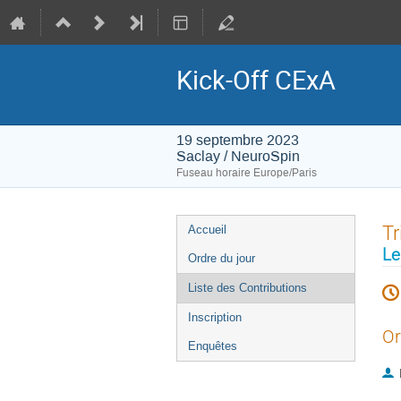
Kick-Off CExA
19 septembre 2023
Saclay / NeuroSpin
Fuseau horaire Europe/Paris
Menu
Tr
Accueil
de
Le
Ordre du jour
l'événement
Liste des Contributions
Inscription
Or
Enquêtes