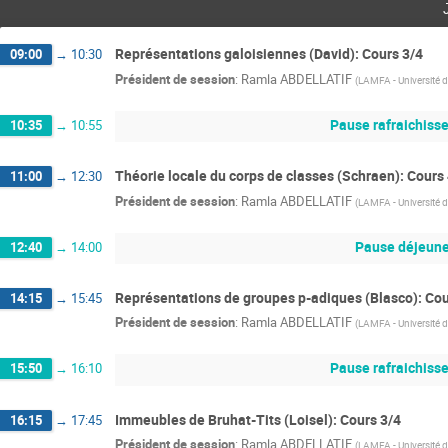
Représentations galoisiennes (David): Cours 3/4
09:00
→
10:30
Président de session
:
Ramla ABDELLATIF
(
LAMFA - Université d
Pause rafraichiss
10:35
→
10:55
Théorie locale du corps de classes (Schraen): Cours
11:00
→
12:30
Président de session
:
Ramla ABDELLATIF
(
LAMFA - Université d
Pause déjeune
12:40
→
14:00
Représentations de groupes p-adiques (Blasco): Cou
14:15
→
15:45
Président de session
:
Ramla ABDELLATIF
(
LAMFA - Université d
Pause rafraichiss
15:50
→
16:10
Immeubles de Bruhat-Tits (Loisel): Cours 3/4
16:15
→
17:45
Président de session
:
Ramla ABDELLATIF
(
LAMFA - Université d