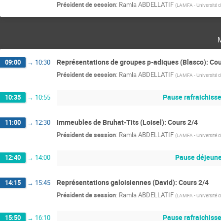
Président de session
:
Ramla ABDELLATIF
(
LAMFA - Université d
Représentations de groupes p-adiques (Blasco): Cou
09:00
→
10:30
Président de session
:
Ramla ABDELLATIF
(
LAMFA - Université d
Pause rafraichiss
10:35
→
10:55
Immeubles de Bruhat-Tits (Loisel): Cours 2/4
11:00
→
12:30
Président de session
:
Ramla ABDELLATIF
(
LAMFA - Université d
Pause déjeune
12:40
→
14:00
Représentations galoisiennes (David): Cours 2/4
14:15
→
15:45
Président de session
:
Ramla ABDELLATIF
(
LAMFA - Université d
Pause rafraichiss
15:50
→
16:10