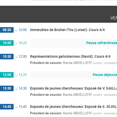
ve
Immeubles de Bruhat-Tits (Loisel): Cours 4/4
08:30
→
10:00
Pause rafraichiss
10:05
→
10:25
Représentations galoisiennes (David): Cours 4/4
10:30
→
12:00
Président de session
:
Ramla ABDELLATIF
(
LAMFA - Université d
Pause déjeune
12:05
→
13:25
Exposés de jeunes chercheuses: Exposé de V. GAIL
13:30
→
14:30
Président de session
:
Ramla ABDELLATIF
(
LAMFA - Université d
Exposés de jeunes chercheuses: Exposé de S. DIJO
14:45
→
15:45
Président de session
:
Ramla ABDELLATIF
(
LAMFA - Université d