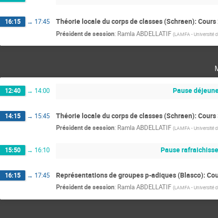
Théorie locale du corps de classes (Schraen): Cours
16:15
→
17:45
Président de session
:
Ramla ABDELLATIF
(
LAMFA - Université d
Pause déjeune
12:40
→
14:00
Théorie locale du corps de classes (Schraen): Cours
14:15
→
15:45
Président de session
:
Ramla ABDELLATIF
(
LAMFA - Université d
Pause rafraichiss
15:50
→
16:10
Représentations de groupes p-adiques (Blasco): Cou
16:15
→
17:45
Président de session
:
Ramla ABDELLATIF
(
LAMFA - Université d