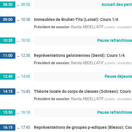
Accueil des part
08:30
→
08:50
Immeubles de Bruhat-Tits (Loisel): Cours 1/4
09:00
→
10:30
Président de session
:
Ramla ABDELLATIF
(
LAMFA - Université d
Pause rafraichiss
10:35
→
10:55
Représentations galoisiennes (David): Cours 1/4
11:00
→
12:30
Président de session
:
Ramla ABDELLATIF
(
LAMFA - Université d
Pause déjeune
12:40
→
14:00
Théorie locale du corps de classes (Schraen): Cours
14:15
→
15:45
Président de session
:
Ramla ABDELLATIF
(
LAMFA - Université d
Pause rafraichiss
15:50
→
16:10
Représentations de groupes p-adiques (Blasco): Cou
16:15
→
17:45