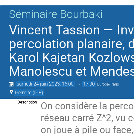
Séminaire Bourbaki
Vincent Tassion — Inv
percolation planaire,
Karol Kajetan Kozlows
Manolescu et Mende
samedi 24 juin 2023, 16:00
→
17:00
Europe/Paris
Hermite (IHP)
On considère la perco
Description
réseau carré Z^2, vu
on joue à pile ou face,