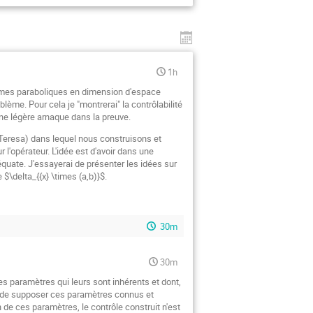
1h
blèmes paraboliques en dimension d'espace
blème. Pour cela je "montrerai" la contrôlabilité
ne légère arnaque dans la preuve.
e Teresa) dans lequel nous construisons et
l'opérateur. L'idée est d'avoir dans une
équate. J'essayerai de présenter les idées sur
 $\delta_{{x} \times (a,b)}$.
30m
30m
s paramètres qui leurs sont inhérents et dont,
me de supposer ces paramètres connus et
 de ces paramètres, le contrôle construit n'est