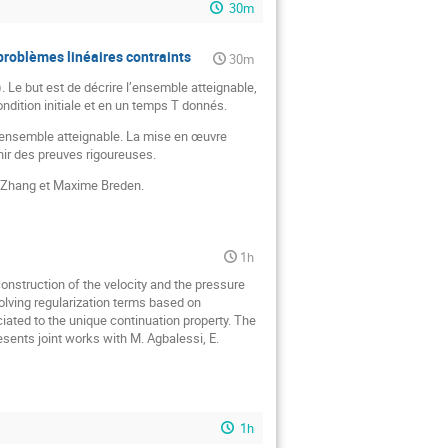
30m
problèmes linéaires contraints
30m
 Le but est de décrire l’ensemble atteignable,
ndition initiale et en un temps T donnés.
l’ensemble atteignable. La mise en œuvre
nir des preuves rigoureuses.
he Zhang et Maxime Breden.
1h
onstruction of the velocity and the pressure
olving regularization terms based on
iated to the unique continuation property. The
esents joint works with M. Agbalessi, E.
1h