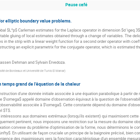
Pause café
or elliptic boundary value problems.
global $L^p$ Carleman estimates for the Laplace operator in dimension $d \geq 3$
uitable gluing of local estimates obtained through a change of variables. The del
 in the strip with a linear weight function for a second order operator with coef
structing an explicit parametrix for the conjugate operator, which is estimated t
elhassen Dehman and Sylvain Ervedoza.
sité de Bordeaux et Université de Tunis El Manar
)
 temps grand de l’équation de la chaleur
onstruction d'une donnée initiale associée à une équation parabolique à partir d
$\omega$ appelé domaine d'observation équivaut à la question de l'observabilit
d'observabilité associée à $\omega$. Cette constante dépend du domaine d'obs
el $T$.
ntéressons aux domaines extrémaux (lorsqu'ils existent) qui maximisent cette c
ement pertinent, nous imposons une restriction sur la mesure du domaine obs
elaxation convexe du problème d'optimisation de la forme, nous déterminons le
infty$. En utilisant de façon cruciale un principe de la baignoire précisé, bien c
ergence des maximiseurs vers la fonction caractéristique d'un ensemble mesur