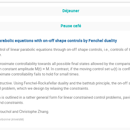
Déjeuner
Pause café
rabolic equations with on-off shape controls by Fenchel duality
rol of linear parabolic equations through on-off shape controls, i.e., controls of
.
oximate controllability towards all possible final states allowed by the compari
 constant amplitude M(t) ≡ M. In contrast, if the moving control set ω(t) is con
mate controllability fails to hold for small times.
ructive. Using Fenchel-Rockafellar duality and the bathtub principle, the on-off
ol problem, which we design by relaxing the constraints.
is outlined in a rather general form for linear constrained control problems, pav
nd constraints.
 Pouchol and Christophe Zhang.
orbonne Université
)