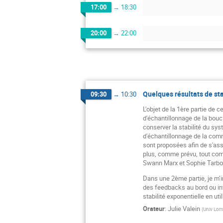
17:00
→
18:30
20:00
→
22:00
Quelques résultats de st
09:30
→
10:30
L'objet de la 1ère partie de 
d'échantillonnage de la bouc
conserver la stabilité du sys
d'échantillonnage de la comm
sont proposées afin de s'ass
plus, comme prévu, tout comp
Swann Marx et Sophie Tarbo
Dans une 2ème partie, je m’i
des feedbacks au bord ou in
stabilité exponentielle en ut
Orateur
:
Julie Valein
(
Univ Lorr