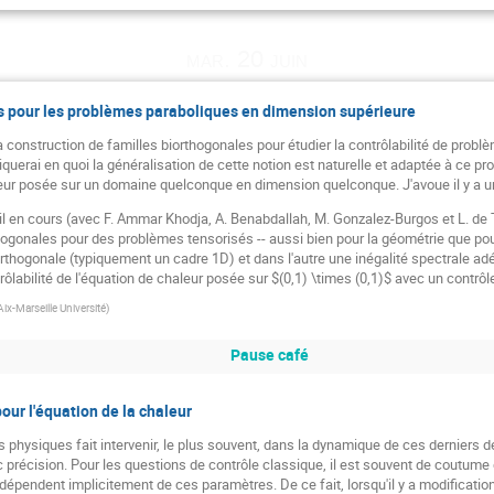
mar. 20 juin
pour les problèmes paraboliques en dimension supérieure
a construction de familles biorthogonales pour étudier la contrôlabilité de pro
liquerai en quoi la généralisation de cette notion est naturelle et adaptée à ce pro
leur posée sur un domaine quelconque en dimension quelconque. J'avoue il y a u
avail en cours (avec F. Ammar Khodja, A. Benabdallah, M. Gonzalez-Burgos et L. d
ogonales pour des problèmes tensorisés -- aussi bien pour la géométrie que pour 
iorthogonale (typiquement un cadre 1D) et dans l'autre une inégalité spectrale ad
rôlabilité de l'équation de chaleur posée sur $(0,1) \times (0,1)$ avec un contrôle
Aix-Marseille Université
)
Pause café
our l'équation de la chaleur
physiques fait intervenir, le plus souvent, dans la dynamique de ces derniers de
ec précision. Pour les questions de contrôle classique, il est souvent de coutu
dépendent implicitement de ces paramètres. De ce fait, lorsqu'il y a modification