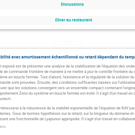
Discussions
Dîner au restaurant
mer. 21 juin
abilité avec amortissement échantillonné ou retard dépendant du temp
cet exposé est de présenter une analyse de la stabilisation de l'équation des ond
le de commande frontière de manière à ne mettre à jour le contrôle frontière du
tème en boucle fermée. Tout d'abord, l'existence et la régularité de la solution 
ande sont prouvées. Ensuite, des conditions suffisantes basées sur l'utilisatio
urer que les solutions convergent vers un ensemble compact contenant l'origine,
ortement Zeno du système en boucle fermée est évité. Il s'agit d'un travail en 
uriech.
ntéresserai à la robustesse de la stabilité exponentielle de l’équation de KdV p
ternes. Sous de bonnes hypothèses sur le retard, sur la longueur du domaine et
ilisant une fonctionnelle de Lyapunov appropriée. Il s'agit d'un travail en colla
aine
)