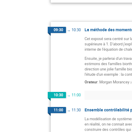
La méthode des moments 
09:30
→
10:30
Cet exposé sera centré sur l
supérieure à 1. D'abord j'exp
interne de l'équation de cha
Ensuite, je parlerai d'un tr
estimons des familles biorth
direction une jolie famille b
l'étude d'un exemple : la cont
Orateur
:
Morgan Morancey
(
10:30
→
11:00
Ensemble contrôlabilité p
11:00
→
11:30
La modélisation de systèmes 
en réalité, on ne connait av
construire des contrôles qui 