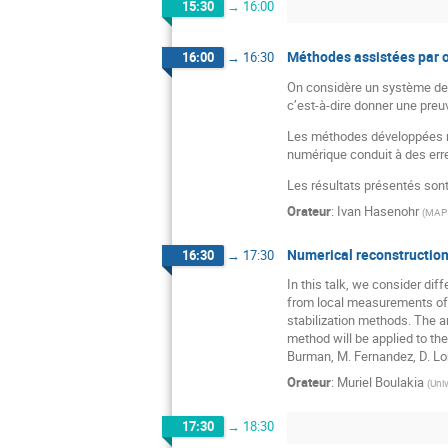
15:30
→
16:00
Méthodes assistées par o
16:00
→
16:30
On considère un système de c
c’est-à-dire donner une preu
Les méthodes développées re
numérique conduit à des erre
Les résultats présentés sont
Orateur
:
Ivan Hasenohr
(
MAP
Numerical reconstruction 
16:30
→
17:30
In this talk, we consider di
from local measurements of t
stabilization methods. The a
method will be applied to the
Burman, M. Fernandez, D. Lo
Orateur
:
Muriel Boulakia
(
Univ
17:30
→
18:30