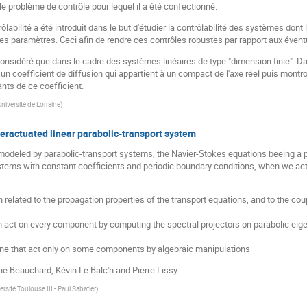
e problème de contrôle pour lequel il a été confectionné.
labilité a été introduit dans le but d'étudier la contrôlabilité des systèmes d
s paramètres. Ceci afin de rendre ces contrôles robustes par rapport aux évent
onsidéré que dans le cadre des systèmes linéaires de type "dimension finie". D
c un coefficient de diffusion qui appartient à un compact de l'axe réel puis mon
nts de ce coefficient.
Université de Lorraine
)
nderactuated linear parabolic-transport system
odeled by parabolic-transport systems, the Navier-Stokes equations beeing a p
systems with constant coefficients and periodic boundary conditions, when we a
hen related to the propagation properties of the transport equations, and to the c
n act on every component by computing the spectral projectors on parabolic eig
 one that act only on some components by algebraic manipulations
ine Beauchard, Kévin Le Balc'h and Pierre Lissy.
ersité Toulouse III - Paul Sabatier
)