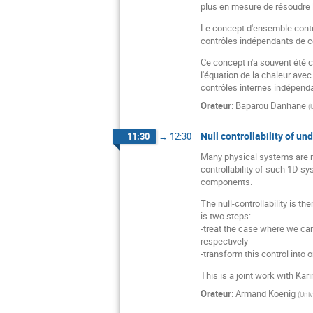
plus en mesure de résoudre l
Le concept d'ensemble contrô
contrôles indépendants de ce
Ce concept n'a souvent été c
l'équation de la chaleur ave
contrôles internes indépenda
Orateur
:
Baparou Danhane
(
Null controllability of u
11:30
→
12:30
Many physical systems are m
controllability of such 1D 
components.
The null-controllability is t
is two steps:
-treat the case where we ca
respectively
-transform this control into
This is a joint work with Kar
Orateur
:
Armand Koenig
(
Univ