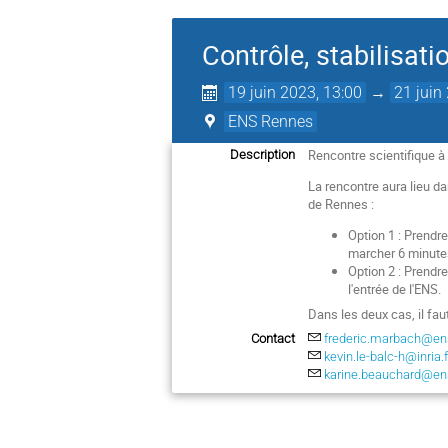
Contrôle, stabilisati
19 juin 2023, 13:00
→
21 juin
ENS Rennes
Rencontre scientifique à
Description
La rencontre aura lieu d
de Rennes :
Option 1 : Prendr
marcher 6 minute
Option 2 : Prendre
l'entrée de l'ENS.
Dans les deux cas, il fau
Contact
frederic.marbach@ens
kevin.le-balc-h@inria.f
karine.beauchard@ens