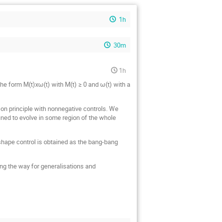
1h
30m
1h
 the form M(t)χω(t) with M(t) ≥ 0 and ω(t) with a
son principle with nonnegative controls. We
fined to evolve in some region of the whole
 shape control is obtained as the bang-bang
ing the way for generalisations and