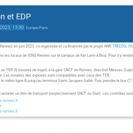
on et EDP
 2023, 13:30
Europe/Paris
 Rennes en juin 2023, co-organisée et co-financée par le projet ANR
TRECOS
, l'
I
ans les locaux de l'ENS Rennes sur le campus de Ker Lann à Bruz. Pour s'y rendr
e un TER (9 minutes de trajet) à la gare SNCF de Rennes, direction Messac-Guipr
s. Les horaires des exposés sont compatibles avec ceux des TER.
 le métro ligne B jusqu'au terminus Saint-Jacques-Gaîté. Puis prendre le bus C7 
t acheter un titre de transport (respectivement SNCF ou Star). Les contrôles son
-rennes.fr
r
-rennes.fr
lun. 19 juin