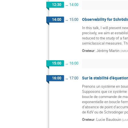
12:30
→
14:00
Observability for Schröd
14:00
→
15:00
In this talk, I will present 
precisely, we aim at establi
reduced to the study of a fam
semiclassical measures. This
Orateur
:
Jérémy Martin
(
INRI
15:00
→
16:00
Sur la stabilité d’équati
16:00
→
17:00
Prenons un système en boucle
Supposons que ce système est
boucle de commande de manièr
exponentielle en boucle ferm
d’absence de point d’accumul
de KdV ou de Schrodinger pou
Orateur
:
Lucie Baudouin
(
LAA