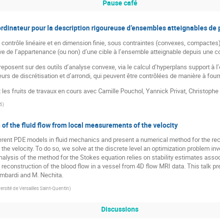
Pause café
rdinateur pour la description rigoureuse d’ensembles atteignables de 
ontrôle linéaire et en dimension finie, sous contraintes (convexes, compactes).
ve de l’appartenance (ou non) d’une cible à l’ensemble atteignable depuis une co
posent sur des outils d’analyse convexe, via le calcul d’hyperplans support à 
urs de discrétisation et d’arrondi, qui peuvent être contrôlées de manière à four
 les fruits de travaux en cours avec Camille Pouchol, Yannick Privat, Christop
5
)
of the fluid flow from local measurements of the velocity
fferent PDE models in fluid mechanics and present a numerical method for the rec
he velocity. To do so, we solve at the discrete level an optimization problem inv
nalysis of the method for the Stokes equation relies on stability estimates assoc
 reconstruction of the blood flow in a vessel from 4D flow MRI data. This talk pr
mbardi and M. Nechita.
ersité de Versailles Saint-Quentin
)
Discussions