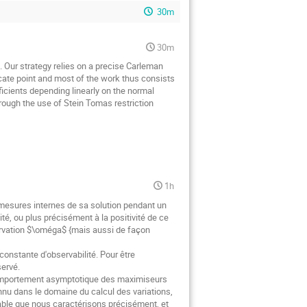
30m
30m
. Our strategy relies on a precise Carleman
icate point and most of the work thus consists
ficients depending linearly on the normal
hrough the use of Stein Tomas restriction
1h
e mesures internes de sa solution pendant un
é, ou plus précisément à la positivité de ce
ervation $\oméga$ {mais aussi de façon
onstante d'observabilité. Pour être
ervé.
 comportement asymptotique des maximiseurs
onnu dans le domaine du calcul des variations,
able que nous caractérisons précisément, et