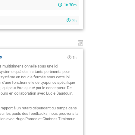
1h 30m
2h
s
1h
es multidimensionnelle sous une loi
 système qu'à des instants pertinents pour
du système en boucle fermée sous cette loi
n d'une fonctionnelle de Lyapunov spécifique
 qui peut être ajusté par le concepteur. De
cours en collaboration avec Lucie Baudouin,
ar rapport à un retard dépendant du temps dans
 sur les poids des feedbacks, nous prouvons la
boration avec Hugo Parada et Chahnaz Timimoun.