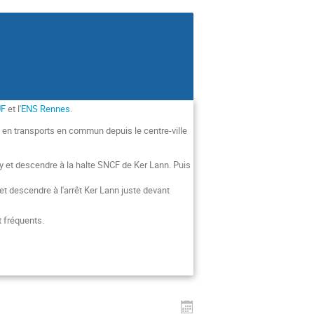
UF
et l'
ENS Rennes
.
e en transports en commun depuis le centre-ville
y et descendre à la halte SNCF de Ker Lann. Puis
et descendre à l'arrêt Ker Lann juste devant
t fréquents.