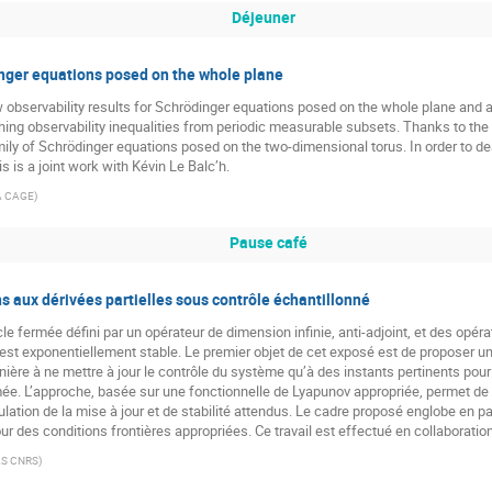
Déjeuner
inger equations posed on the whole plane
new observability results for Schrödinger equations posed on the whole plane and 
shing observability inequalities from periodic measurable subsets. Thanks to th
ily of Schrödinger equations posed on the two-dimensional torus. In order to deal 
 is a joint work with Kévin Le Balc’h.
A CAGE
)
Pause café
ons aux dérivées partielles sous contrôle échantillonné
 fermée défini par un opérateur de dimension infinie, anti-adjoint, et des opéra
 exponentiellement stable. Le premier objet de cet exposé est de proposer un c
e à ne mettre à jour le contrôle du système qu’à des instants pertinents pour c
ée. L’approche, basée sur une fonctionnelle de Lyapunov appropriée, permet de 
ation de la mise à jour et de stabilité attendus. Le cadre proposé englobe en par
r des conditions frontières appropriées. Ce travail est effectué en collaboratio
S CNRS
)