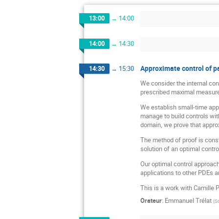
13:00
→
14:00
14:00
→
14:30
Approximate control of pa
14:30
→
15:30
We consider the internal cont
prescribed maximal measure
We establish small-time appr
manage to build controls with
domain, we prove that approxi
The method of proof is const
solution of an optimal contr
Our optimal control approach 
applications to other PDEs a
This is a work with Camille
Orateur
:
Emmanuel Trélat
(
S