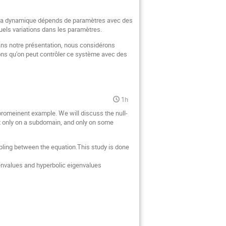
ont la dynamique dépends de paramètres avec des
uels variations dans les paramètres.
ans notre présentation, nous considérons
trons qu'on peut contrôler ce système avec des
1h
romeinent example. We will discuss the null-
ct only on a subdomain, and only on some
oupling between the equation.This study is done
envalues and hyperbolic eigenvalues