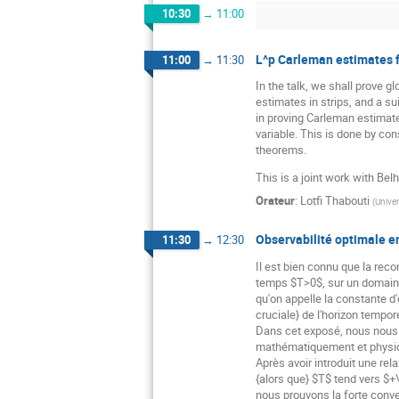
10:30
→
11:00
L^p Carleman estimates f
11:00
→
11:30
In the talk, we shall prove 
estimates in strips, and a s
in proving Carleman estimates
variable. This is done by con
theorems.
This is a joint work with B
Orateur
:
Lotfi Thabouti
(
Univer
Observabilité optimale en
11:30
→
12:30
Il est bien connu que la rec
temps $T>0$, sur un domaine 
qu'on appelle la constante 
cruciale} de l'horizon tempor
Dans cet exposé, nous nous i
mathématiquement et physiqu
Après avoir introduit une r
{alors que} $T$ tend vers $+\
nous prouvons la forte conv