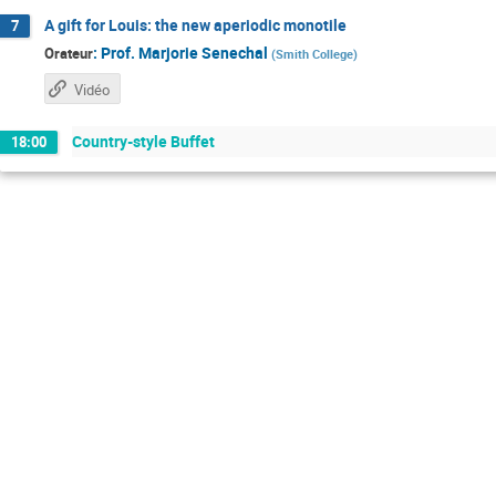
A gift for Louis: the new aperiodic monotile
7
:
Prof.
Marjorie Senechal
Orateur
(
Smith College
)
Vidéo
Country-style Buffet
18:00