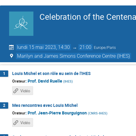
Celebration of the Centena
lundi 15 mai 2023, 14:30
→
21:00
Europe/Paris
Marilyn and James Simons Conference Centre (IHES)
Louis Michel et son rôle au sein de l'IHES
1
:
Prof.
David Ruelle
Orateur
(
IHES
)
Vidéo
Mes rencontres avec Louis Michel
2
:
Prof.
Jean-Pierre Bourguignon
Orateur
(
CNRS-IHES
)
Vidéo