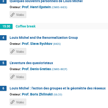
Quelques souvenirs personnels de Louis Michel
3
:
Prof.
Henri Epstein
Orateur
(
CNRS-IHES
)
Vidéo
Coffee break
15:30
Louis Michel and the Renormalization Group
4
:
Prof.
Slava Rychkov
Orateur
(
IHES
)
Vidéo
L'aventure des quasicristaux
5
:
Prof.
Denis Gratias
Orateur
(
CNRS-IRCP
)
Vidéo
Louis Michel : l'action des groupes et la géométrie des réseaux
6
:
Prof.
Boris Zhilinskii
Orateur
(
ULCO
)
Vidéo