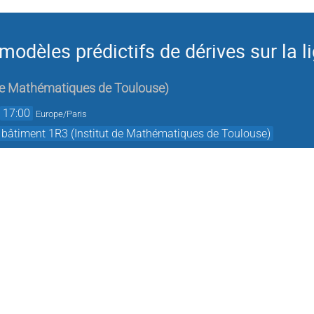
dèles prédictifs de dérives sur la l
 de Mathématiques de Toulouse
)
→
17:00
Europe/Paris
 bâtiment 1R3 (Institut de Mathématiques de Toulouse)