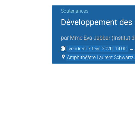
Soutenances
Développement des mo
par
Mme
Eva Jabbar
(
Institut
vendredi 7 févr. 2020, 14:00
Amphithéâtre Laurent Schwartz,