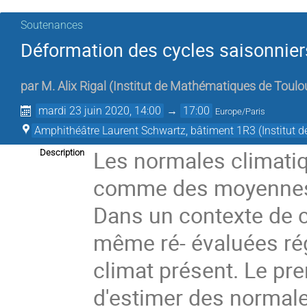
Soutenances
Déformation des cycles saisonnier
par
M.
Alix Rigal
(
Institut de Mathématiques de Toulo
mardi 23 juin 2020, 14:00
→
17:00
Europe/Paris
Amphithéâtre Laurent Schwartz, bâtiment 1R3 (Institut
Les normales climati
Description
comme des moyennes 
Dans un contexte de 
même ré- évaluées rég
climat présent. Le pre
d'estimer des normale