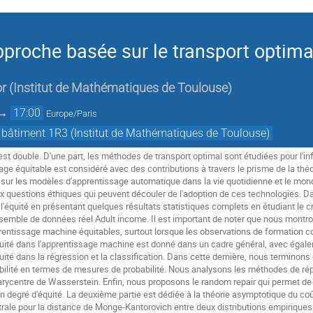
approche basée sur le transport optima
or
(
Institut de Mathématiques de Toulouse
)
→
17:00
Europe/Paris
 bâtiment 1R3 (Institut de Mathématiques de Toulouse)
 est double. D'une part, les méthodes de transport optimal sont étudiées pour l'inf
ge équitable est considéré avec des contributions à travers le prisme de la théor
 sur les modèles d'apprentissage automatique dans la vie quotidienne et le mo
 questions éthiques qui peuvent découler de l'adoption de ces technologies. Da
'équité en présentant quelques résultats statistiques complets en étudiant le critè
semble de données réel Adult income. Il est important de noter que nous montrons 
entissage machine équitables, surtout lorsque les observations de formation co
uité dans l'apprentissage machine est donné dans un cadre général, avec égal
équité dans la régression et la classification. Dans cette dernière, nous terminons
isibilité en termes de mesures de probabilité. Nous analysons les méthodes de rép
barycentre de Wasserstein. Enfin, nous proposons le random repair qui permet d
ain degré d'équité. La deuxième partie est dédiée à la théorie asymptotique du c
ale pour la distance de Monge-Kantorovich entre deux distributions empiriques d