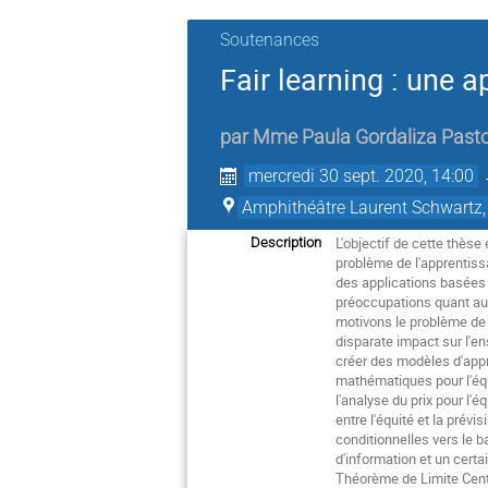
Soutenances
Fair learning : une 
par
Mme
Paula Gordaliza Past
mercredi 30 sept. 2020, 14:00
Amphithéâtre Laurent Schwartz,
L'objectif de cette thèse
Description
problème de l'apprentissa
des applications basées
préoccupations quant aux
motivons le problème de l
disparate impact sur l'en
créer des modèles d'appr
mathématiques pour l'éq
l'analyse du prix pour l'
entre l'équité et la prév
conditionnelles vers le 
d'information et un cert
Théorème de Limite Centr