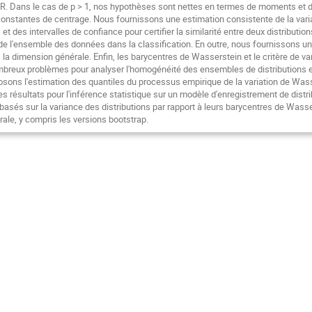
 R. Dans le cas de p > 1, nos hypothèses sont nettes en termes de moments et d
 constantes de centrage. Nous fournissons une estimation consistente de la var
et des intervalles de confiance pour certifier la similarité entre deux distributio
 de l'ensemble des données dans la classification. En outre, nous fournissons u
 la dimension générale. Enfin, les barycentres de Wasserstein et le critère de 
mbreux problèmes pour analyser l'homogénéité des ensembles de distributions et 
sons l'estimation des quantiles du processus empirique de la variation de Wass
es résultats pour l'inférence statistique sur un modèle d'enregistrement de dist
 basés sur la variance des distributions par rapport à leurs barycentres de Wass
rale, y compris les versions bootstrap.