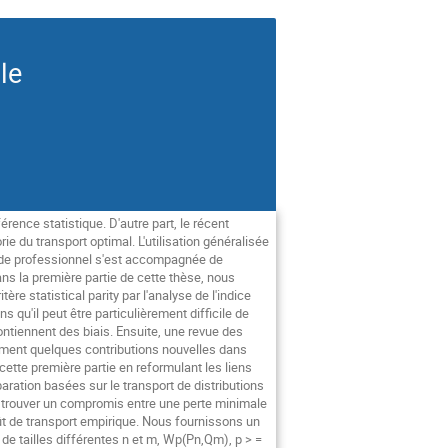
le
érence statistique. D'autre part, le récent
ie du transport optimal. L'utilisation généralisée
nde professionnel s'est accompagnée de
ns la première partie de cette thèse, nous
re statistical parity par l'analyse de l'indice
qu'il peut être particulièrement difficile de
ntiennent des biais. Ensuite, une revue des
ement quelques contributions nouvelles dans
 cette première partie en reformulant les liens
aration basées sur le transport de distributions
e trouver un compromis entre une perte minimale
oût de transport empirique. Nous fournissons un
e tailles différentes n et m, Wp(Pn,Qm), p > =