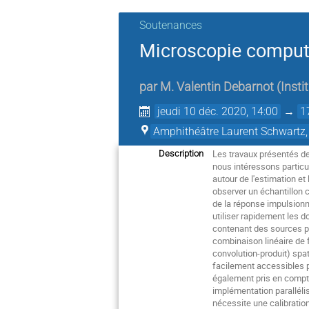
Soutenances
Microscopie comput
par
M.
Valentin Debarnot
(
Inst
jeudi 10 déc. 2020, 14:00
→
1
Amphithéâtre Laurent Schwartz,
Les travaux présentés de
Description
nous intéressons particul
autour de l'estimation et
observer un échantillon 
de la réponse impulsionn
utiliser rapidement les 
contenant des sources po
combinaison linéaire de 
convolution-produit) spa
facilement accessibles pe
également pris en compte 
implémentation parallélis
nécessite une calibratio