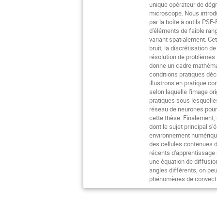
unique opérateur de dégr
microscope. Nous introdu
par la boîte à outils PS
d'éléments de faible ra
variant spatialement. Cet
bruit, la discrétisation 
résolution de problèmes i
donne un cadre mathémati
conditions pratiques déc
illustrons en pratique 
selon laquelle l'image or
pratiques sous lesquelle
réseau de neurones pour 
cette thèse. Finalement,
dont le sujet principal s
environnement numérique 
des cellules contenues da
récents d'apprentissage 
une équation de diffusio
angles différents, on p
phénomènes de convectio