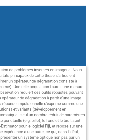
lution de problèmes inverses en imagerie. Nous
ltats principaux de cette thèse s'articulent
stimer un opérateur de dégradation consiste à
nomie). Une telle acquisition fournit une mesure
observation requiert des outils robustes pouvant
n opérateur de dégradation à partir d'une image
, sa réponse impulsionnelle s'exprime comme une
lutions) et variants (développement en
automatique : seul un nombre réduit de paramètres
onctuelle (e.g. bille), le fond et le bruit sont
timator pour le logiciel Fiji, et repose sur une
 expérience à une autre, ce qui, dans l'idéal,
représenter un système optique non pas par un