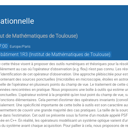
ationnelle
itut de Mathématiques de Toulouse
)
7:00
Europe/Paris
 bâtiment 1R3 (Institut de Mathématiques de Toulouse)
 cette thèse visent à proposer des outils numériques et théoriques pour la réso
ièrement au cas où l'opérateur d'observation (e.g. flou) n'est pas connu. Les résu
 l'identification de cet opérateur d'observation. Une approche plébiscitée pour e
contenant des sources ponctuelles (microbilles en microscopie, étoiles en astro
elle de l'opérateur en plusieurs points du champ de vue. Le traitement de cette 
données rencontrées en pratique. Nous proposons une boîte à outils qui estime u
nctuelles. L'opérateur estimé à la propriété qu'en tout point du champ de vue
fonctions élémentaires. Cela permet d'estimer des opérateurs invariants (convo
tialement. Une spécificité importante de cette boîte à outils est son caractère 
rmettent de couvrir une grande majorité des cas pratiques. La taille de la source p
dans l'estimation. Cet outil se présente sous la forme d'un module appelé PSF-Es
ée en C++. En réalité, les opérateurs modélisant un système optique varient d'une
n du système avant chaque acquisition. Pour pallier à cela, nous proposons de 