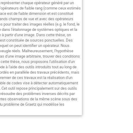
 représenter chaque opérateur généré par un
 d'opérateurs de faible rang (comme ceux estimés
ce est de faible dimension et est constitué
rands champs de vue et avec des opérateurs
pour traiter des images réelles (e.g. le fond, le
pe dans l'étalonnage de systèmes optiques et la
 à partir d'une image. Dans cette thèse, on
 est constituée de sources ponctuelles. Des
quel on peut identifier un opérateur. Nous
aveugle réels. Malheureusement, l'hypothèse
as d'une image arbitraire, trouver des conditions
ette thèse, nous proposons l'utilisation d'un
 l'aide des outils introduits tout au long de
ordés en parallèle des travaux précédents, mais
remier de ces travaux est la réalisation d'un
emble de codes vise à détecter automatiquement
. Cet outil repose principalement sur des outils
 résoudre des problèmes inverses décrits par
rentes observations de la même scène sous des
du problème de Graetz qui modélise les