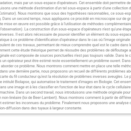
adation, mais par un sous-espace d'opérateurs. Cet ensemble doit permettre de
isons une méthode d'estimation d'un tel sous-espace à partir d'une collection
F-Estimator). Nous montrons que sous des hypothèses raisonnables, ce sous-espa
ng. Dans un second temps, nous appliquons ce procédé en microscopie sur de g
te mise en œuvre est possible grâce à l'utilisation de méthodes complémentaires 
de l'observation). La construction d'un sous-espace d'opérateurs n'est qu'une éta
nverses. Il est alors nécessaire de pouvoir identifier un élément du sous-espace
que à ce problème d'identification d'opérateur dans le cas où l'image originale
oulent de ces travaux, permettant de mieux comprendre quel est le cadre dans le
comment cette étude théorique permet de résoudre des problèmes de défloutage 
iginale est composée de sources ponctuelles n'est pas toujours valide. Dans le c
s un opérateur peut être estimé reste essentiellement un problème ouvert. Dans c
aborder ce problème. Nous montrons comment mettre en place une telle méthode à
 dans une dernière partie, nous proposons un recueil de différents problèmes ab
'écarte du fil conducteur qu'est la résolution de problèmes inverses aveugles. Le p
intitulé Biolapse, qui automatise le traitement d'images en Biologie. Cet ens
ns une image et à les classifier en fonction de leur état dans le cycle cellulaire
machine. Dans un second travail, nous introduisons une méthode originale pour
n non-linéaire (loi de Beer-Lambert). Nous montrons comment à partir de diffé
eut estimer les inconnues du problème. Finalement nous proposons une analyse 
n-diffusion dans des tuyaux à largeur constante.