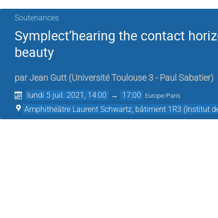
Soutenances
Symplect’hearing the contact horiz
beauty
par
Jean Gutt
(
Université Toulouse 3 - Paul Sabatier
)
lundi 5 juil. 2021, 14:00
→
17:00
Europe/Paris
Amphithéâtre Laurent Schwartz, bâtiment 1R3 (Institut