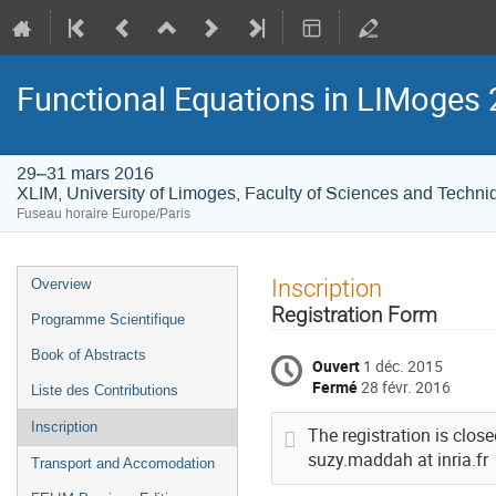
Functional Equations in LIMoges
29–31 mars 2016
XLIM, University of Limoges, Faculty of Sciences and Techni
Fuseau horaire Europe/Paris
Menu
Inscription
Overview
de
Registration Form
Programme Scientifique
l'événement
Book of Abstracts
Ouvert
1 déc. 2015
Fermé
28 févr. 2016
Liste des Contributions
Inscription
The registration is clos
suzy.maddah at inria.fr
Transport and Accomodation