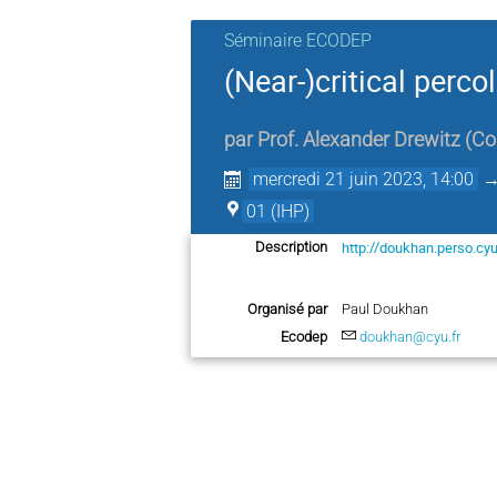
Séminaire ECODEP
(Near-)critical perco
par
Prof.
Alexander Drewitz
(
Co
mercredi 21 juin 2023, 14:00
01 (IHP)
http://doukhan.perso.cyu
Description
Organisé par
Paul Doukhan
Ecodep
doukhan@cyu.fr