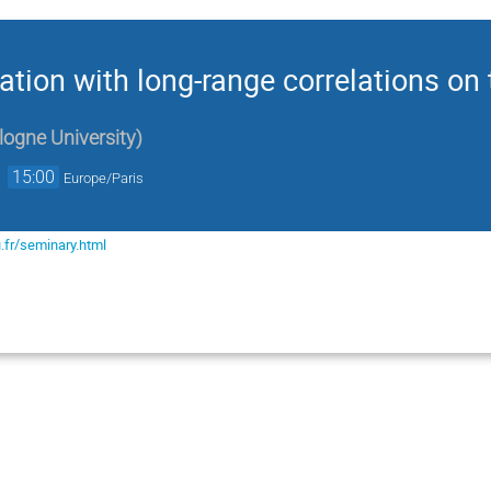
lation with long-range correlations on
logne University
)
→
15:00
Europe/Paris
.fr/seminary.html