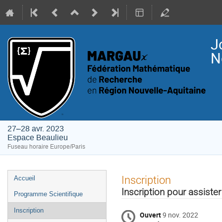
J
N
27–28 avr. 2023
Espace Beaulieu
Fuseau horaire Europe/Paris
Menu
Inscription
Accueil
de
Inscription pour assiste
Programme Scientifique
l'événement
Inscription
Ouvert
9 nov. 2022