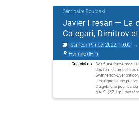
Séminaire Bourbaki
Javier Fresán — La 
Calegari, Dimitrov e
samedi 19 nov. 2022, 10:00
Hermite (IHP)
Soit f une forme modulair
Description
des formes modulaires qu
Swinnerton-Dyer ont con
J’expliquerai une preuve
d’algébricité pour les sé
que SL(2,Z[1/p]) possèd