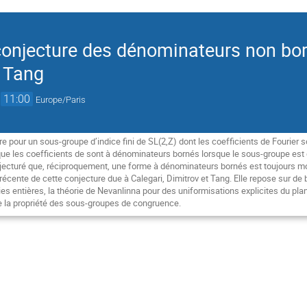
conjecture des dénominateurs non bor
t Tang
→
11:00
Europe/Paris
e pour un sous-groupe d’indice fini de SL(2,Z) dont les coefficients de Fourier so
e les coefficients de sont à dénominateurs bornés lorsque le sous-groupe est d
jecturé que, réciproquement, une forme à dénominateurs bornés est toujours m
 récente de cette conjecture due à Calegari, Dimitrov et Tang. Elle repose sur de
ries entières, la théorie de Nevanlinna pour des uniformisations explicites du plan
e la propriété des sous-groupes de congruence.