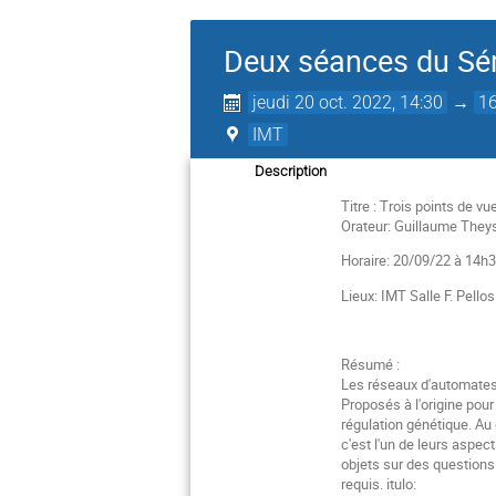
Deux séances du Sé
jeudi 20 oct. 2022, 14:30
→
16
IMT
Description
Titre : Trois points de v
Orateur: Guillaume They
Horaire: 20/09/22 à 14h
Lieux: IMT Salle F. Pello
Résumé :
Les réseaux d'automates 
Proposés à l'origine pou
régulation génétique. Au 
c'est l'un de leurs aspec
objets sur des question
requis. itulo: