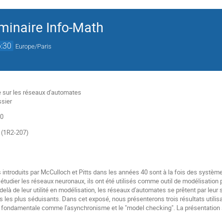
minaire Info-Math
:30
Europe/Paris
ue sur les réseaux d'automates
ssier
30
s (1R2-207)
introduits par McCulloch et Pitts dans les années 40 sont à la fois des systèm
r étudier les réseaux neuronaux, ils ont été utilisés comme outil de modélisati
delà de leur utilité en modélisation, les réseaux d'automates se prêtent par leur s
ts les plus séduisants. Dans cet exposé, nous présenterons trois résultats utilis
s fondamentale comme l'asynchronisme et le "model checking". La présentation 