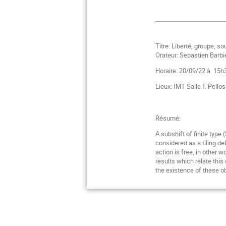
Titre: Liberté, groupe, so
Orateur: Sebastien Barbi
Horaire: 20/09/22 à 15h
Lieux: IMT Salle F. Pello
Résumé:
A subshift of finite type 
considered as a tiling de
action is free, in other w
results which relate this
the existence of these ob