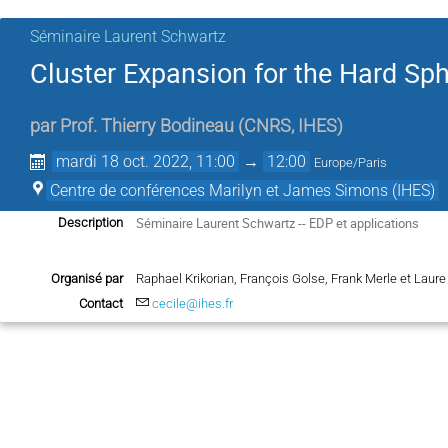
Séminaire Laurent Schwartz
Cluster Expansion for the Hard Sp
par
Prof.
Thierry Bodineau
(
CNRS, IHES
)
mardi 18 oct. 2022, 11:00
→
12:00
Europe/Paris
Centre de conférences Marilyn et James Simons (IHES)
Séminaire Laurent Schwartz -- EDP et applications
Description
Organisé par
Raphael Krikorian, François Golse, Frank Merle et Lau
Contact
cecile@ihes.fr