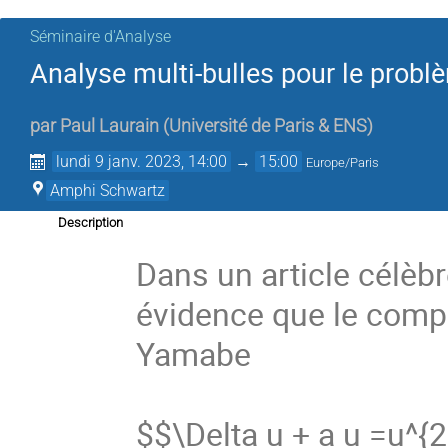
Séminaire d'Analyse
Analyse multi-bulles pour le probl
par
Paul Laurain
(
Université de Paris & ENS
)
lundi 9 janv. 2023, 14:00
→
15:00
Europe/Paris
Amphi Schwartz
Description
Dans un article célèbr
évidence que le compo
Yamabe
$$\Delta u + a u =u^{2