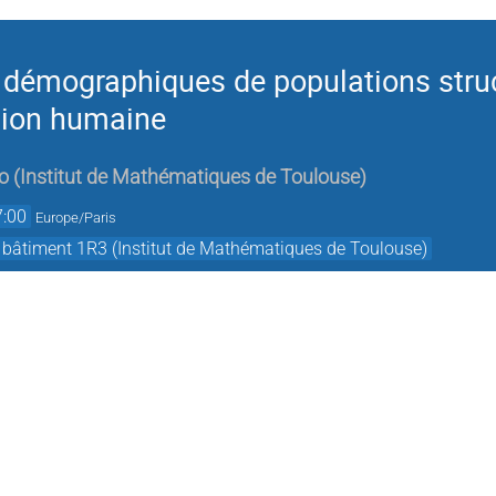
s démographiques de populations stru
ution humaine
o
(
Institut de Mathématiques de Toulouse
)
7:00
Europe/Paris
 bâtiment 1R3 (Institut de Mathématiques de Toulouse)