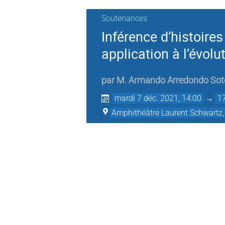
Soutenances
Inférence d’histoire
application à l’évol
par
M.
Armando Arredondo Sot
mardi 7 déc. 2021, 14:00
→
1
Amphithéâtre Laurent Schwartz,