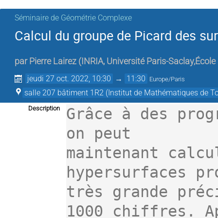
Séminaire de Géométrie Complexe
Calcul du groupe de Picard des s
par
Pierre Lairez
(
INRIA, Université Paris-Saclay,École
jeudi 27 oct. 2022, 10:30
→
11:30
Europe/Paris
salle 207 bâtiment 1R2 (Institut de Mathématiques de T
Description
Grâce à des prog
on peut

maintenant calcu
hypersurfaces pr
très grande préc
1000 chiffres. Ap