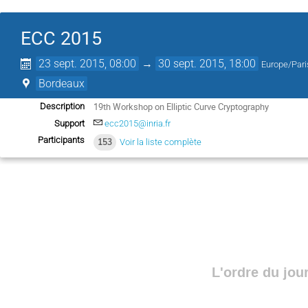
ECC 2015
23 sept. 2015, 08:00
→
30 sept. 2015, 18:00
Europe/Pari
Bordeaux
19th Workshop on Elliptic Curve Cryptography
Description
Support
ecc2015@inria.fr
Participants
153
Voir la liste complète
L'ordre du jou