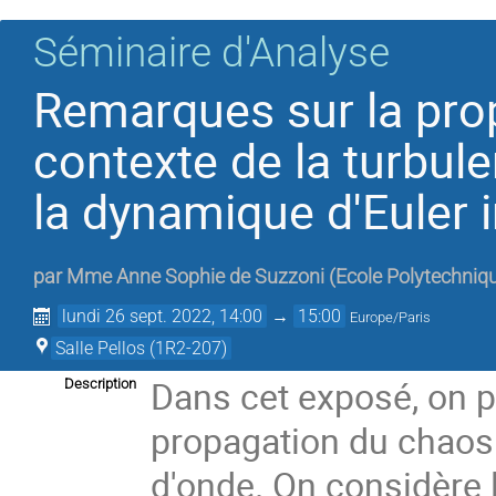
Séminaire d'Analyse
Remarques sur la pro
contexte de la turbule
la dynamique d'Euler
par
Mme
Anne Sophie de Suzzoni
(
Ecole Polytechniq
lundi 26 sept. 2022, 14:00
→
15:00
Europe/Paris
Salle Pellos (1R2-207)
Dans cet exposé, on p
Description
propagation du chaos 
d'onde. On considère 