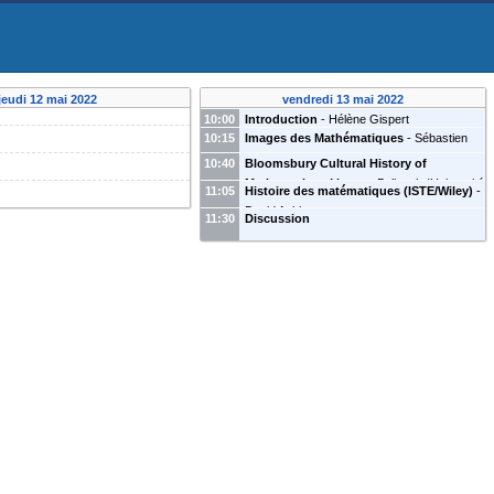
jeudi 12 mai 2022
vendredi 13 mai 2022
10:00
Introduction
-
Hélène Gispert
10:15
Images des Mathématiques
-
Sébastien
Gauthier
10:40
Bloomsbury Cultural History of
Mathematics
-
Maarten Bullynck
(
Université
11:05
Histoire des matématiques (ISTE/Wiley)
-
Paris 8
)
David Aubin
11:30
Discussion