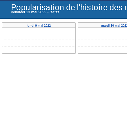
Popularisation de l'histoire de
vendredi 13 mai 2022 -
09:00
lundi 9 mai 2022
mardi 10 mai 202