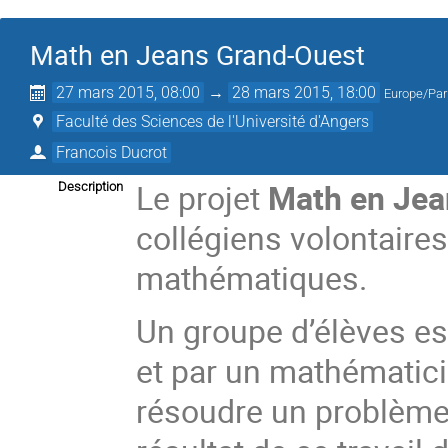
Math en Jeans Grand-Ouest
27 mars 2015, 08:00
→
28 mars 2015, 18:00
Europe/Par
Faculté des Sciences de l'Université d'Angers
Francois Ducrot
Le projet
Math en Jea
Description
collégiens volontaires
mathématiques.
Un groupe d’élèves es
et par un mathématicie
résoudre un problème