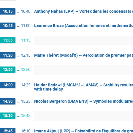
Anthony Nahas (LPP) -- Vortex dans les condensats 
10:15
→
10:40
Laurence Broze (Association femmes et mathématiqu
10:45
→
11:00
11:05
→
11:15
Marie Théret (Modal'X) -- Percolation de premier pa
11:20
→
12:15
12:20
→
13:50
Haidar Badawi (LMCM^2--LAMAV) -- Stability results 
14:00
→
14:25
with time delay
Nicolas Bergeron (DMA ENS) -- Symboles modulaires
14:30
→
15:25
15:30
→
15:45
Imane Akjouj (LPP) -- Faisabilité de l'équilibre de g
15:45
→
16:10