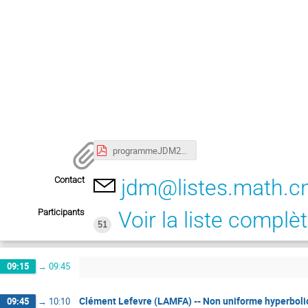
programmeJDM2020.pdf
Contact
jdm@listes.math.cn
Participants
Voir la liste complè
51
09:15
→
09:45
Clément Lefevre (LAMFA) -- Non uniforme hyperbolic
09:45
→
10:10