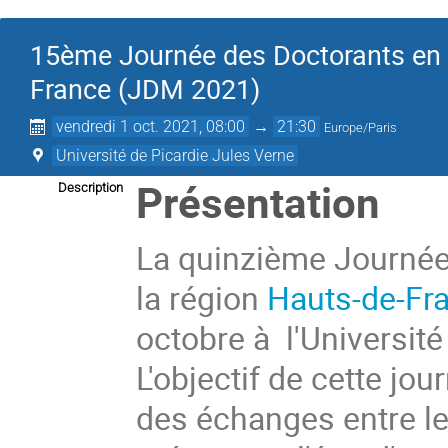
15ème Journée des Doctorants en 
France (JDM 2021)
vendredi 1 oct. 2021, 08:00
→
21:30
Europe/Paris
Université de Picardie Jules Verne
Présentation
Description
La quinzième Journée
la région
Hauts-de-Fr
octobre à l'Universit
L'objectif de cette jo
des échanges entre le